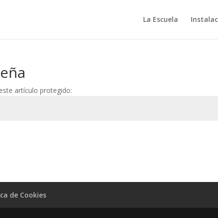
La Escuela
Instala
seña
ste artículo protegido:
ica de Cookies